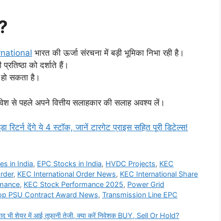
य?
rnational
भारत की ऊर्जा संरचना में बड़ी भूमिका निभा रही है।
्रतिष्ठा को दर्शाते हैं।
र हो सकता है।
िवेश से पहले अपने वित्तीय सलाहकार की सलाह अवश्य लें।
िटर्न देंगे ये 4 स्टाॅक, जानें टारगेट प्राइस सहित पूरी डिटेल्स!
s in India
,
EPC Stocks in India
,
HVDC Projects
,
KEC
rder
,
KEC International Order News
,
KEC International Share
rmance
,
KEC Stock Performance 2025
,
Power Grid
op PSU Contract Award News
,
Transmission Line EPC
ी शेयर में आई तूफानी तेजी, क्या करें निवेशक BUY, Sell Or Hold?