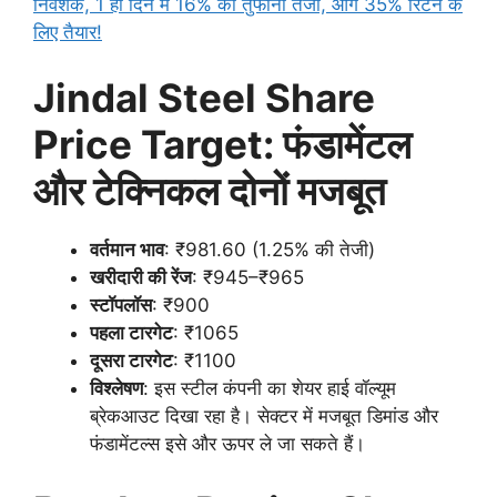
निवेशक, 1 ही दिन में 16% की तुफानी तेजी, आगे 35% रिटर्न के
लिए तैयार!
Jindal Steel Share
Price Target: फंडामेंटल
और टेक्निकल दोनों मजबूत
वर्तमान भाव
: ₹981.60 (1.25% की तेजी)
खरीदारी की रेंज
: ₹945–₹965
स्टॉपलॉस
: ₹900
पहला टारगेट
: ₹1065
दूसरा टारगेट
: ₹1100
विश्लेषण
: इस स्टील कंपनी का शेयर हाई वॉल्यूम
ब्रेकआउट दिखा रहा है। सेक्टर में मजबूत डिमांड और
फंडामेंटल्स इसे और ऊपर ले जा सकते हैं।