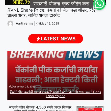
RVNL Share Price: कंपनी को मिला बड़ा ऑर्डर, 7%
उछला शेयर, जानिए अगला टारगेट
Aarti verma
May 19, 2025
LATEST NEWS
December 25, 2025
बँकांनी पीक कर्जाची मर्यादा वाढवली; आता हेक्टरी किती मिळणार कर्ज? Bank
Loan Yojana
लाडकी बहीण योजना: 4,500 रुपये एकत्र मिळणार;