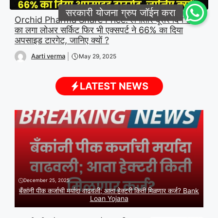
Orchid Pharma Share Price: लगातार दूसरे दिन 5%
का लगा लोअर सर्किट फिर भी एक्सपर्ट ने 66% का दिया
अपसाइड टारगेट, जानिए क्यों ?
Aarti verma
May 29, 2025
LATEST NEWS
December 25, 2025
बँकांनी पीक कर्जाची मर्यादा वाढवली; आता हेक्टरी किती मिळणार कर्ज? Bank
Loan Yojana