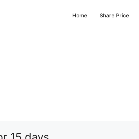
Home
Share Price
or 15 days